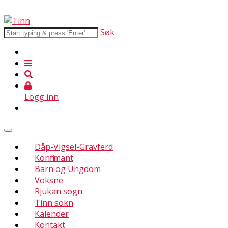
Søk
Logg inn
Dåp-Vigsel-Gravferd
Konfirmant
Barn og Ungdom
Voksne
Rjukan sogn
Tinn sokn
Kalender
Kontakt