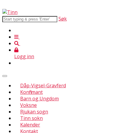
Søk
Logg inn
Dåp-Vigsel-Gravferd
Konfirmant
Barn og Ungdom
Voksne
Rjukan sogn
Tinn sokn
Kalender
Kontakt