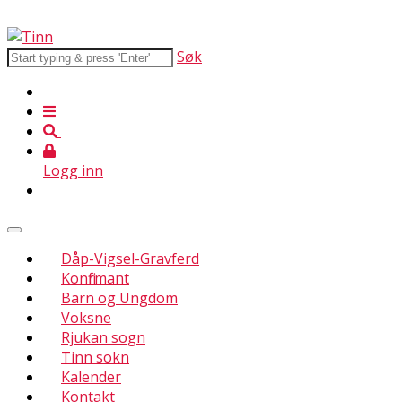
Søk
Logg inn
Dåp-Vigsel-Gravferd
Konfirmant
Barn og Ungdom
Voksne
Rjukan sogn
Tinn sokn
Kalender
Kontakt