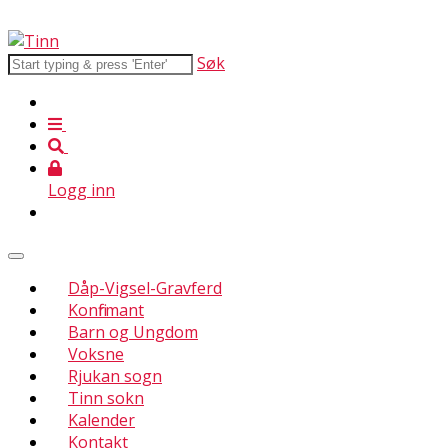
Søk
Logg inn
Dåp-Vigsel-Gravferd
Konfirmant
Barn og Ungdom
Voksne
Rjukan sogn
Tinn sokn
Kalender
Kontakt